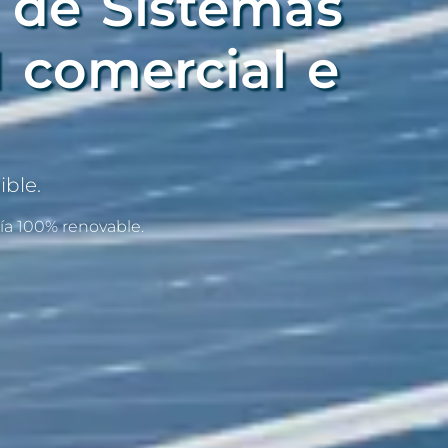
 de Sistemas
l comercial e
ble.
ía 100% renovable.