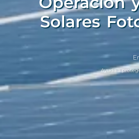
Operación 
Solares Fot
E
Ayuda a proteg