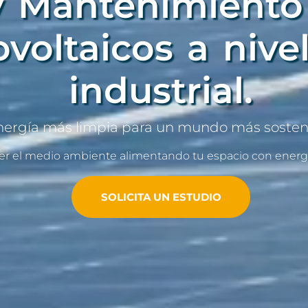
y Mantenimiento
ovoltaicos a nive
industrial.
nergía más limpia para un mundo más sosteni
er el medio ambiente alimentando tu espacio con energ
SOLICITA UN ESTUDIO